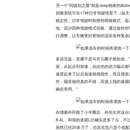
另一个"同级别之最"则是Jeep独家的Active D
四驱系统可在17种日常驾驶情景下（如天
稳定性；日常驾驶时则维持两驱模式，提高燃
地、泥沙四种驾驶模式切换。通过旋转控
行调整，让车辆更好更快的适应各种复杂
多说无益，是骡子是马开几圈才能知道。
据，从起步到加速，自由光的动力输出都可
速度起来了以后加速就很线性，而且感觉
些；隔音做得真的不错，高速上我的途观
确实管用。"
在绕着外环跑了小半圈后，孙先生对这台
8.4L，和我的途观L比确实是多了点，
虽然已经20多万了，但其实也只是个低