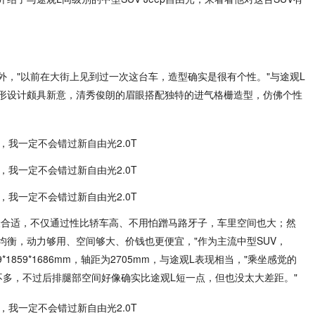
外，"以前在大街上见到过一次这台车，造型确实是很有个性。"与途观L
形设计颇具新意，清秀俊朗的眉眼搭配独特的进气格栅造型，仿佛个性
V最合适，不仅通过性比轿车高、不用怕蹭马路牙子，车里空间也大；然
最均衡，动力够用、空间够大、价钱也更便宜，"作为主流中型SUV，
*1859*1686mm，轴距为2705mm，与途观L表现相当，"乘坐感觉的
不多，不过后排腿部空间好像确实比途观L短一点，但也没太大差距。"