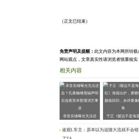
（正文已结束）
免责声明及提醒：
此文内容为本网所转载
网站观点，文章真实性请浏览者慎重核实
相关内容
录音实锤曝光无法还
于正《鬓边不是海
击？孔垂楠继甩锅声明
红》海报出炉，黄晓
途观L车主：原本以为追随大流就不会
后连夜宣布暂缓演艺事
颜值回归，佘诗曼像
了TA
业
角