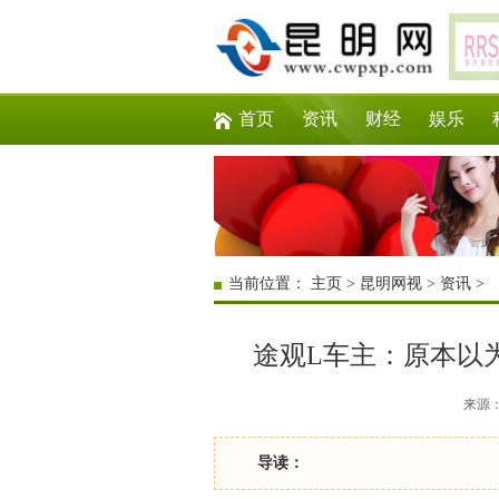
首页
资讯
财经
娱乐
当前位置：
主页
>
昆明网视
>
资讯
>
途观L车主：原本以
来源：互
导读：