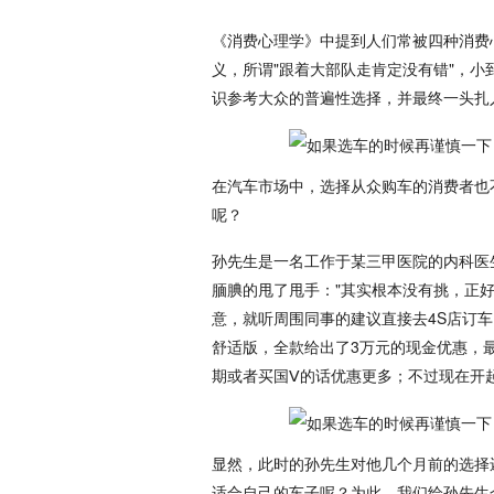
《消费心理学》中提到人们常被四种消费
义，所谓"跟着大部队走肯定没有错"，
识参考大众的普遍性选择，并最终一头扎
在汽车市场中，选择从众购车的消费者也
呢？
孙先生是一名工作于某三甲医院的内科医
腼腆的甩了甩手："其实根本没有挑，正
意，就听周围同事的建议直接去4S店订车了，
舒适版，全款给出了3万元的现金优惠，最
期或者买国Ⅴ的话优惠更多；不过现在开
显然，此时的孙先生对他几个月前的选择
适合自己的车子呢？为此，我们给孙先生介绍