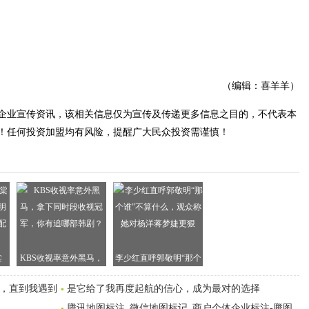
（编辑：喜羊羊）
企业宣传资讯，该相关信息仅为宣传及传递更多信息之目的，不代表本
！任何投资加盟均有风险，提醒广大民众投资需谨慎！
棠
KBS收视率意外黑马，
李少红直呼郭敬明“那个
明
拿下同时段收视冠军，
谁”不算什么，观众称她
错，直到我遇到
是它给了我再度起航的信心，成为最对的选择
配
你有追哪部韩剧？
对杨洋蒋梦婕更狠
腾讯地图标注_微信地图标记_商户个体企业标注-腾图