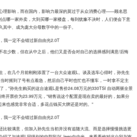
心理影响，而在国内，影响力最深的莫过于从众消费心理——顾名思
小到点哪一家外卖，大到买哪一家楼盘，每到犹豫不决时，人们便会下意
入其中、成为庞大分母数字中的一份子。
不在少数，但在从中之后，他们又是否会对自己的选择感到满意/后悔
生，在几个月前刚刚添置了一台大众途观L。谈及选车心得时，孙先生
好当时摇到了号有点着急，然后自己平时也忙也不懂车，一时拿不定主
"孙先生购买的这台途观L是售价24.08万元的330TSI 自动两驱全景
终开票价为23.99万元，"销售说这个配置是现在卖的最好的，如果分
起来也感觉非常合适，多花点钱买大牌还是对的。"
还比较满意，但加入孙先生当初并没有追随大流、而是选择慢慢挑选更
了与途观L同级别的中型SUV Jeep自由光，来看看他对这台SUV有