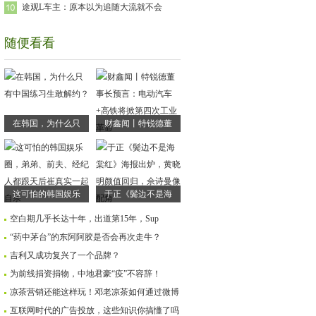
途观L车主：原本以为追随大流就不会
随便看看
在韩国，为什么只
财鑫闻丨特锐德董
这可怕的韩国娱乐
于正《鬓边不是海
空白期几乎长达十年，出道第15年，Sup
“药中茅台”的东阿阿胶是否会再次走牛？
吉利又成功复兴了一个品牌？
为前线捐资捐物，中地君豪“疫”不容辞！
凉茶营销还能这样玩！邓老凉茶如何通过微博
互联网时代的广告投放，这些知识你搞懂了吗