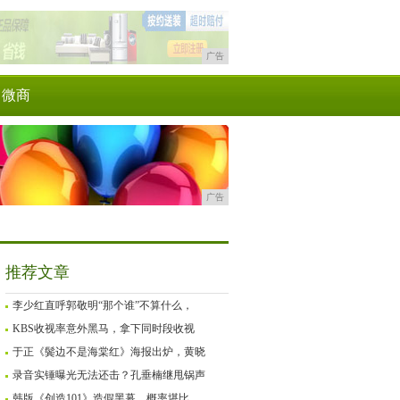
广告
微商
广告
推荐文章
李少红直呼郭敬明“那个谁”不算什么，
KBS收视率意外黑马，拿下同时段收视
于正《鬓边不是海棠红》海报出炉，黄晓
录音实锤曝光无法还击？孔垂楠继甩锅声
韩版《创造101》造假黑幕，概率堪比