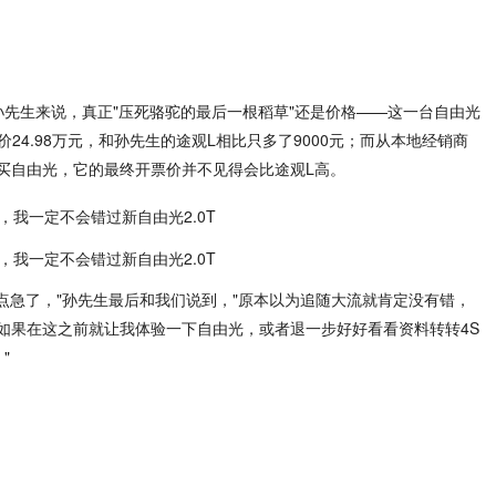
孙先生来说，真正"压死骆驼的最后一根稻草"还是价格——这一台自由光
价24.98万元，和孙先生的途观L相比只多了9000元；而从本地经销商
买自由光，它的最终开票价并不见得会比途观L高。
点急了，"孙先生最后和我们说到，"原本以为追随大流就肯定没有错，
如果在这之前就让我体验一下自由光，或者退一步好好看看资料转转4S
"