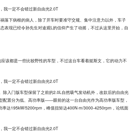
车祸落下病根的病人，除了开车时要准守交规、集中注意力以外，车子
静态表现已经令孙先生对途观L的信仰产生了动摇，不过从这里开始，自
产的应该都是一些比较野性的车型，不过这台车看着挺斯文，它的动力不
除入门版车型保留了之前的2.0L自然吸气发动机外，改款后的自由光
车型配置分为低、高功率版——眼前的这一台自由光作为高功率版车型，
95kW/5200rpm，峰值扭矩达400N·m/3000-4250rpm，论纸面