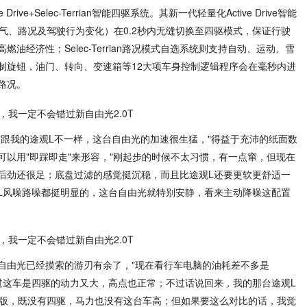
rive+Selec-Terrian智能四驱系统。其新一代轻量化Active Drive智能
气、路况及驾驶行为变化）在0.2秒内无缝切换至四驱模式，保证行驶
油经济性；Selec-Terrian路况模式自选系统则支持自动、运动、雪
制旋钮，油门、转向、变速箱等12大项车身控制逻辑程序会在毫秒内进
路况。
"跟我的途观L不一样，这台自由光的加速很生猛，"得益于充沛的纸面数
以用"即踩即走"来形容，"刚起步的时候不太习惯，有一点窜，但现在
后劲还很足；底盘过滤的感觉挺沉稳，而且比途观L还要更软更舒适一
L风噪路噪都挺明显的，这台自由光就特别安静，看来主动降噪这配置
自由光已经摸索的游刃有余了，"现在看行车电脑的油耗差不多是
不过这车是四驱的动力又大，高点也正常；不过话说回来，我的那台途观L
配版，既没有四驱，马力也没有这台车高；但如果要这么对比的话，我觉