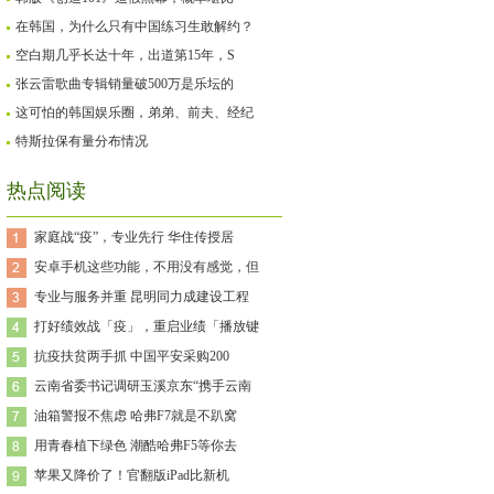
在韩国，为什么只有中国练习生敢解约？
空白期几乎长达十年，出道第15年，S
张云雷歌曲专辑销量破500万是乐坛的
这可怕的韩国娱乐圈，弟弟、前夫、经纪
特斯拉保有量分布情况
热点阅读
家庭战“疫”，专业先行 华住传授居
安卓手机这些功能，不用没有感觉，但
专业与服务并重 昆明同力成建设工程
打好绩效战「疫」，重启业绩「播放键
抗疫扶贫两手抓 中国平安采购200
云南省委书记调研玉溪京东“携手云南
油箱警报不焦虑 哈弗F7就是不趴窝
用青春植下绿色 潮酷哈弗F5等你去
苹果又降价了！官翻版iPad比新机