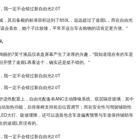
，其后备厢的标准容积达到了853L，远远超过了途观L，而在自由光
应该会喜欢，她个子比较矮，平常开这台车去购物的话肯定更方便。"
人
绚丽的7英寸液晶仪表盘屏幕产生了浓厚的兴趣，"我知道现在有的车是
但开惯了途观L再看这个，确实还是挺不错的。"
舒适性配置上，自由光配备有ANC主动降噪系统、双层隔音玻璃，其中
电动加热功能，后排座椅支持前后位置调节；而在安全性与驾驶辅助性
LED大灯、陡坡缓降，还可以选装包含车道偏离预警与车道保持辅助等
生的途观L所没有的。