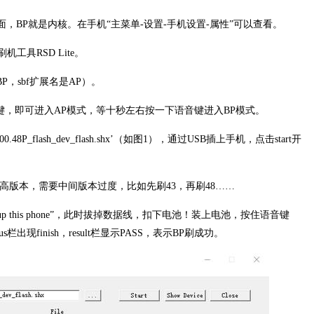
界面，BP就是内核。在手机“主菜单-设置-手机设置-属性”可以查看。
；刷机工具RSD Lite。
P，sbf扩展名是AP）。
键，即可进入AP模式，等十秒左右按一下语音键进入BP模式。
.48P_flash_dev_flash.shx’（如图1），通过USB插上手机，点击start开
高版本，需要中间版本过度，比如先刷43，再刷48……
power up this phone”，此时拔掉数据线，扣下电池！装上电池，按住语音键
栏出现finish，result栏显示PASS，表示BP刷成功。