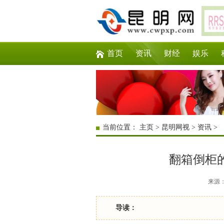
首页
资讯
财经
娱乐
当前位置：
主页
>
昆明网视
>
资讯
>
翻箱倒柜的
来源：互
导读：