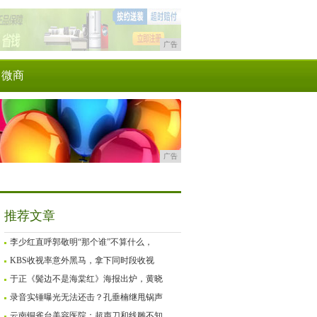
广告
微商
广告
推荐文章
李少红直呼郭敬明“那个谁”不算什么，
KBS收视率意外黑马，拿下同时段收视
于正《鬓边不是海棠红》海报出炉，黄晓
录音实锤曝光无法还击？孔垂楠继甩锅声
云南铜雀台美容医院：超声刀和线雕不知