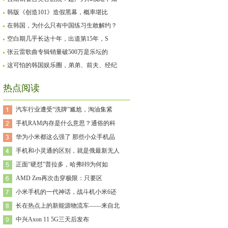
韩版《创造101》造假黑幕，概率堪比
在韩国，为什么只有中国练习生敢解约？
空白期几乎长达十年，出道第15年，S
张云雷歌曲专辑销量破500万是乐坛的
这可怕的韩国娱乐圈，弟弟、前夫、经纪
热点阅读
汽车行业遭受“洗牌”尴尬，淘油集紧
手机RAM内存是什么意思？通俗的科
华为小米都这么强了 那些小众手机品
手机和小灵通的区别，就是俄最新无人
正面“硬怼”普拉多，哈弗H9为何如
AMD Zen再次击穿极限：只要区
小米手机的一代神话，战斗机小米6还
长在热点上的新能源物流车——来自北
中兴Axon 11 5G三天后发布