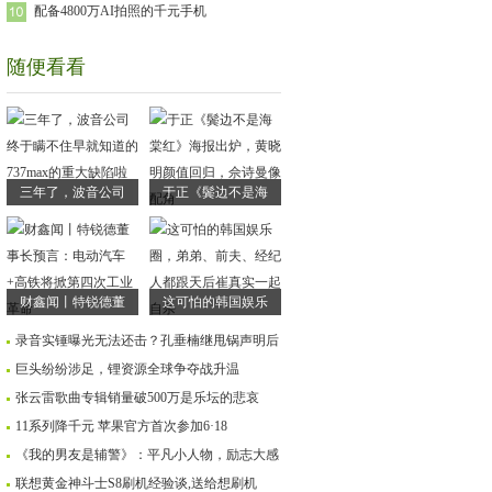
配备4800万AI拍照的千元手机
随便看看
三年了，波音公司
于正《鬓边不是海
财鑫闻丨特锐德董
这可怕的韩国娱乐
录音实锤曝光无法还击？孔垂楠继甩锅声明后
巨头纷纷涉足，锂资源全球争夺战升温
张云雷歌曲专辑销量破500万是乐坛的悲哀
11系列降千元 苹果官方首次参加6·18
《我的男友是辅警》：平凡小人物，励志大感
联想黄金神斗士S8刷机经验谈,送给想刷机