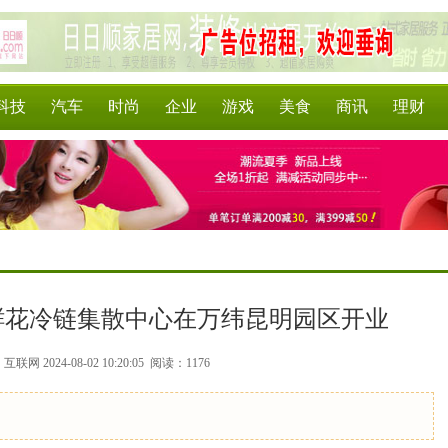
科技
汽车
时尚
企业
游戏
美食
商讯
理财
鲜花冷链集散中心在万纬昆明园区开业
联网 2024-08-02 10:20:05
阅读：1176