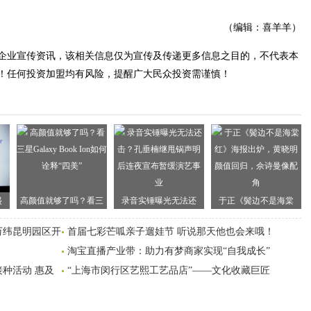
（编辑：喜羊羊）
企业宣传资讯，该相关信息仅为宣传及传递更多信息之目的，不代表本
！任何投资加盟均有风险，提醒广大民众投资需谨慎！
盛
高颜值就够了吗？看三
录音实锤曝光无法还
于正《鬓边不是海棠
，
星Galaxy Book Ion如何诠
击？孔垂楠继甩锅声明
红》海报出炉，黄晓明
万纬昆明园区开
首届七彩芒呱亲子遛娃节 听说那天他也会来哦！
—云
释“四美”
后连夜宣布暂缓演艺事
颜值回归，佘诗曼像配
皓
淘宝直播产业带：助力有梦商家实现“自我成长”
业
角
种活动 惠及
“上海市闵行区艺熙工艺品店”——文化收藏巨匠