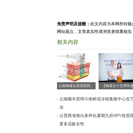
免责声明及提醒：
此文内容为本网所转载
网站观点，文章真实性请浏览者慎重核实
相关内容
云南铜雀台美容医院：
【铜雀台十五周年
超声刀和线雕不知怎么
典】20余年匠心精研
云南顺丰昆明斗南鲜花冷链集散中心在
选？杨才华院长带你看
10000+口碑赞誉—
业
看两者区别！
南铜雀台微整院长邓
仁
云贵两省推出多样化暑期九价HPV疫苗接
更多适龄女性