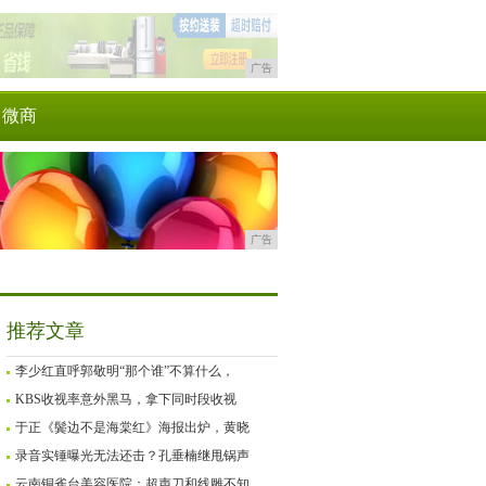
广告
微商
广告
推荐文章
李少红直呼郭敬明“那个谁”不算什么，
KBS收视率意外黑马，拿下同时段收视
于正《鬓边不是海棠红》海报出炉，黄晓
录音实锤曝光无法还击？孔垂楠继甩锅声
云南铜雀台美容医院：超声刀和线雕不知