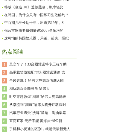
韩版《创造101》造假黑幕，概率堪比
在韩国，为什么只有中国练习生敢解约？
空白期几乎长达十年，出道第15年，S
张云雷歌曲专辑销量破500万是乐坛的
这可怕的韩国娱乐圈，弟弟、前夫、经纪
热点阅读
又交车了！33台图雅诺特专工程车助
高承载笑傲城配市场 图雅诺通途·吉
全民共瞩！ 哈弗大狗敦煌“6潮天团
潮玩敦煌高能释放 哈弗大
时空穿越敦煌“潮遛”哈弗大狗高能表
从潮流到“潮遛”哈弗大狗开启敦煌时
汽车行业遭受“洗牌”尴尬，淘油集紧
宜商宜家 无所不能 黄海皮卡N2新
手机和小灵通的区别，就是俄最新无人