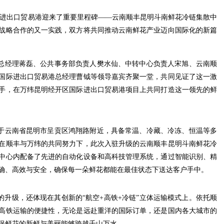
国际进出口贸易港迎来了重要里程碑——云南顺丰昆明斗南鲜花冷链集散中
战略合作的又一实践，双方将共同推动云南鲜花产业迈向国际化的新篇
总经理蒋磊、公共事务部负责人樊水仙、中转中心负责人宋旭、云南顺
国际进出口贸易港总经理曹钺等领导嘉宾齐聚一堂，共同见证了这一激
手，在万纬昆明经开区国际进出口贸易港项目上共同打造这一领先的鲜
于云南省昆明市呈贡区鸿翔路附近，具备常温、冷藏、冷冻、恒温等多
在顺丰与万纬的共同努力下，此次入驻升级的云南顺丰昆明斗南鲜花冷
中心内配备了先进的自动化设备和高科技管理系统，通过智能识别、精
确、高效与安全，确保每一朵鲜花都能在最佳状态下送达客户手中。
升级，还体现在其创新的“航空+高铁+冷链”立体运输模式上。依托顺
高铁运输的便捷性，无论是远赴重洋的国际订单，还是国内各大城市的
保鲜花的新鲜与美丽能够跨越千山万水。