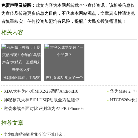
免责声明及提醒：
此文内容为本网所转载企业宣传资讯，该相关信息仅
为宣传及传递更多信息之目的，不代表本网站观点，文章真实性请浏览
者慎重核实！任何投资加盟均有风险，提醒广大民众投资需谨慎！
相关内容
张朝阳正聊着，丁磊突
吉利又成功复兴了一个
然出现！今年的“乌镇声
品牌？
XDA大神为小米MIX2/2S适配Android10
华为Mate 2
音”太精彩，互联网未来
神秘核武大神F1PLUS移动版全方位测评
要这么变
HTCD826w长
逆袭来战全面对比评测华为P7 PK iPhone 6
推荐文章
李少红直呼郭敬明“那个谁”不算什么，