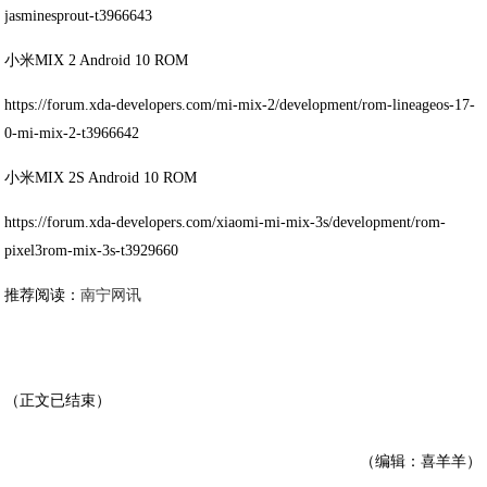
jasminesprout-t3966643
小米MIX 2 Android 10 ROM
https://forum.xda-developers.com/mi-mix-2/development/rom-lineageos-17-
0-mi-mix-2-t3966642
小米MIX 2S Android 10 ROM
https://forum.xda-developers.com/xiaomi-mi-mix-3s/development/rom-
pixel3rom-mix-3s-t3929660
推荐阅读：
南宁网讯
（正文已结束）
（编辑：喜羊羊）