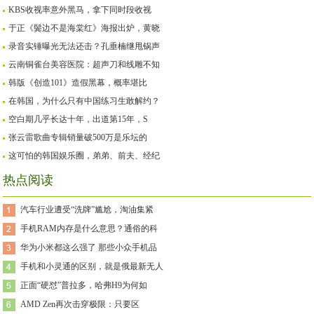
KBS收视率意外黑马，拿下同时段收视
于正《鬓边不是海棠红》海报出炉，黄晓
录音实锤曝光无法还击？孔垂楠继甩锅声
云南铜雀台美容医院：超声刀和线雕不知
韩版《创造101》造假黑幕，概率堪比
在韩国，为什么只有中国练习生敢解约？
空白期几乎长达十年，出道第15年，S
张云雷歌曲专辑销量破500万是乐坛的
这可怕的韩国娱乐圈，弟弟、前夫、经纪
热点阅读
汽车行业遭受“洗牌”尴尬，淘油集紧
手机RAM内存是什么意思？通俗的科
华为小米都这么强了 那些小众手机品
手机和小灵通的区别，就是俄最新无人
正面“硬怼”普拉多，哈弗H9为何如
AMD Zen再次击穿极限：只要区