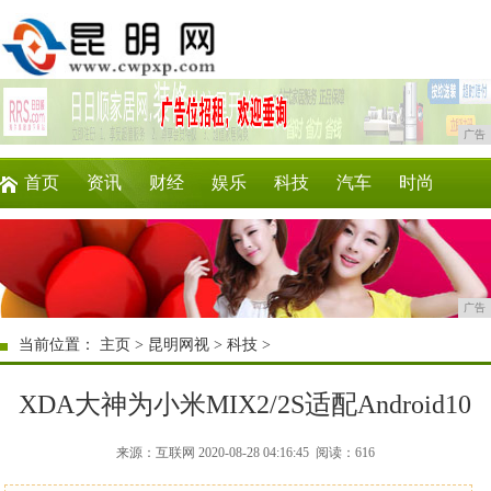
广告
首页
资讯
财经
娱乐
科技
汽车
时尚
企业
游戏
美食
商讯
理财
微商
广告
当前位置：
主页
>
昆明网视
>
科技
>
XDA大神为小米MIX2/2S适配Android10
来源：互联网 2020-08-28 04:16:45
阅读：616