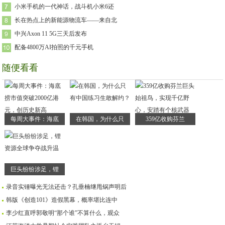
小米手机的一代神话，战斗机小米6还
长在热点上的新能源物流车——来自北
中兴Axon 11 5G三天后发布
配备4800万AI拍照的千元手机
随便看看
每周大事件：海底
在韩国，为什么只
359亿收购芬兰
巨头纷纷涉足，锂
录音实锤曝光无法还击？孔垂楠继甩锅声明后
韩版《创造101》造假黑幕，概率堪比连中
李少红直呼郭敬明“那个谁”不算什么，观众