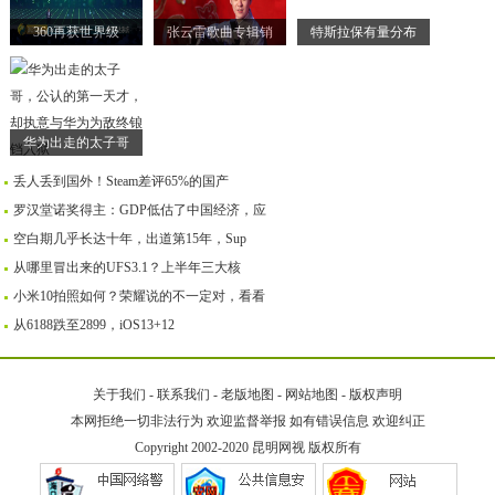
360再获世界级
张云雷歌曲专辑销
特斯拉保有量分布
华为出走的太子哥
丢人丢到国外！Steam差评65%的国产
罗汉堂诺奖得主：GDP低估了中国经济，应
空白期几乎长达十年，出道第15年，Sup
从哪里冒出来的UFS3.1？上半年三大核
小米10拍照如何？荣耀说的不一定对，看看
从6188跌至2899，iOS13+12
关于我们
-
联系我们
-
老版地图
-
网站地图
-
版权声明
本网拒绝一切非法行为 欢迎监督举报 如有错误信息 欢迎纠正
Copyright 2002-2020
昆明网视
版权所有