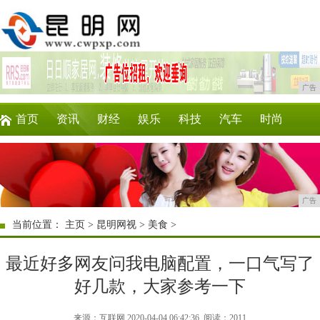
广告
首页
资讯
财经
娱乐
科技
汽车
时尚
企业
游戏
美食
商讯
理财
微商
广告
当前位置：
主页
>
昆明网视
>
美食
>
最近好多网友问我电脑配置，一口气写了
好几款，大家参考一下
来源：互联网 2020-04-04 06:42:36
阅读：2011