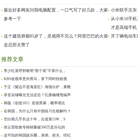
米食文化传统下的韩国
灶拍摄打卡！丹灶美食
否会再次走牛？
最近好多网友问我电脑配置，一口气写了好几款，大家
小米联手京东
米糕
让“鼎爷”舐舐脷！
参考一下
从小米10手
才是高端手机
这个建筑师都85岁了，灵感用不完么？阿里巴巴的火柴
开了辆电动车回
盒总部太赞了
推荐文章
李少红直呼郭敬明“那个谁”不算什么，
KBS收视率意外黑马，拿下同时段收视
于正《鬓边不是海棠红》海报出炉，黄晓
录音实锤曝光无法还击？孔垂楠继甩锅声
韩版《创造101》造假黑幕，概率堪比
在韩国，为什么只有中国练习生敢解约？
空白期几乎长达十年，出道第15年，S
张云雷歌曲专辑销量破500万是乐坛的
这可怕的韩国娱乐圈，弟弟、前夫、经纪