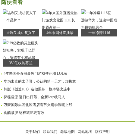
随便看看
吉利又成功复兴了
4年来国外直播最
一年净赚1116
359亿收购芬兰
4年来国外直播最热门游戏变化图 LOL长
华为出走的太子哥，公认的第一天才，却执意
韩版《创造101》造假黑幕，概率堪比连中
探秘雪原 逐日出日落，全新Jeep牧马人
万豪国际集团北区酒店春节火锅季温暖上线
食醋减肥 这样减肥更有效
关于我们
-
联系我们
-
老版地图
-
网站地图
-
版权声明