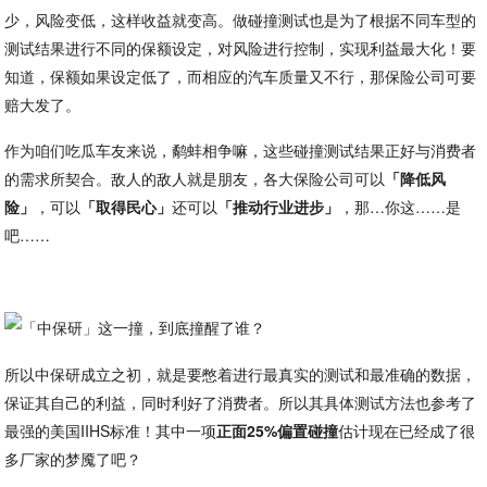
少，风险变低，这样收益就变高。做碰撞测试也是为了根据不同车型的
测试结果进行不同的保额设定，对风险进行控制，实现利益最大化！要
知道，保额如果设定低了，而相应的汽车质量又不行，那保险公司可要
赔大发了。
作为咱们吃瓜车友来说，鹬蚌相争嘛，这些碰撞测试结果正好与消费者
的需求所契合。敌人的敌人就是朋友，各大保险公司可以
「降低风
险」
，可以
「取得民心」
还可以
「推动行业进步」
，那…你这……是
吧……
所以中保研成立之初，就是要憋着进行最真实的测试和最准确的数据，
保证其自己的利益，同时利好了消费者。所以其具体测试方法也参考了
最强的美国IIHS标准！其中一项
正面25%偏置碰撞
估计现在已经成了很
多厂家的梦魇了吧？