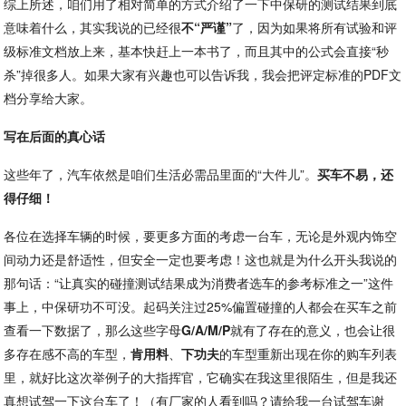
综上所述，咱们用了相对简单的方式介绍了一下中保研的测试结果到底
意味着什么，其实我说的已经很
不“严谨”
了，因为如果将所有试验和评
级标准文档放上来，基本快赶上一本书了，而且其中的公式会直接“秒
杀”掉很多人。如果大家有兴趣也可以告诉我，我会把评定标准的PDF文
档分享给大家。
写在后面的真心话
这些年了，汽车依然是咱们生活必需品里面的“大件儿”。
买车不易，还
得仔细！
各位在选择车辆的时候，要更多方面的考虑一台车，无论是外观内饰空
间动力还是舒适性，但安全一定也要考虑！这也就是为什么开头我说的
那句话：“让真实的碰撞测试结果成为消费者选车的参考标准之一”这件
事上，中保研功不可没。起码关注过25%偏置碰撞的人都会在买车之前
查看一下数据了，那么这些字母
G/A/M/P
就有了存在的意义，也会让很
多存在感不高的车型，
肯用料
、
下功夫
的车型重新出现在你的购车列表
里，就好比这次举例子的大指挥官，它确实在我这里很陌生，但是我还
真想试驾一下这台车了！（有厂家的人看到吗？请给我一台试驾车谢