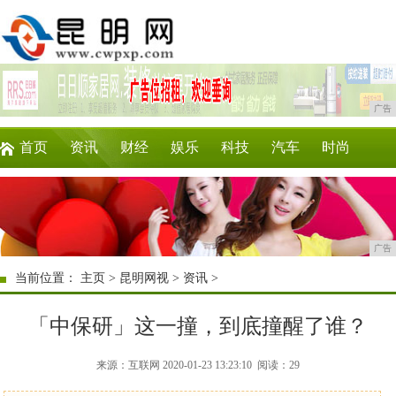
广告
首页
资讯
财经
娱乐
科技
汽车
时尚
企业
游戏
美食
商讯
理财
微商
广告
当前位置：
主页
>
昆明网视
>
资讯
>
「中保研」这一撞，到底撞醒了谁？
来源：互联网 2020-01-23 13:23:10
阅读：29