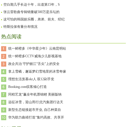
空白期几乎长达十年，出道第15年，S
张云雷歌曲专辑销量破500万是乐坛的
这可怕的韩国娱乐圈，弟弟、前夫、经纪
特斯拉保有量分布情况
热点阅读
统一鲜橙多《中华星少年》云南昆明站
统一鲜橙多CCTV威海少儿影视基地
政企共治 守护丽江“舌尖”上的安全
拿上雪橇，邂逅梦幻雪地里的冰雪奇缘
理想生活羡慕skr人 双12剁手党
Booking.com缤客倾心打造
同程艺龙“赢全年机票锦鲤 美丽版纳
远征冰雪，迎山而行|北汽集团行达天
新型生态链接超市开业, 自己种菜自
华为助力曲靖打造“集约高效、共享开