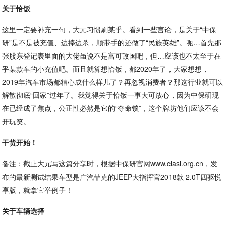
关于恰饭
这里一定要补充一句，大元习惯刷某乎。看到一些言论，是关于“中保
研”是不是被充值、边捧边杀，顺带手的还做了“民族英雄”。呃…首先那
张股东登记表里面的大佬虽说不是富可敌国吧，但…应该也不太至于在
乎某款车的小充值吧。而且就算想恰饭，都2020年了，大家想想，
2019年汽车市场都糟心成什么样儿了？再忽视消费者？那这行业就可以
解散彻底“回家”过年了。我觉得关于恰饭一事大可放心，因为中保研现
在已经成了焦点，公正性必然是它的“夺命锁”，这个牌坊他们应该不会
开玩笑。
干货开始！
备注：截止大元写这篇分享时，根据中保研官网www.ciasi.org.cn，发
布的最新测试结果车型是广汽菲克的JEEP大指挥官2018款 2.0T四驱悦
享版，就拿它举例子！
关于车辆选择