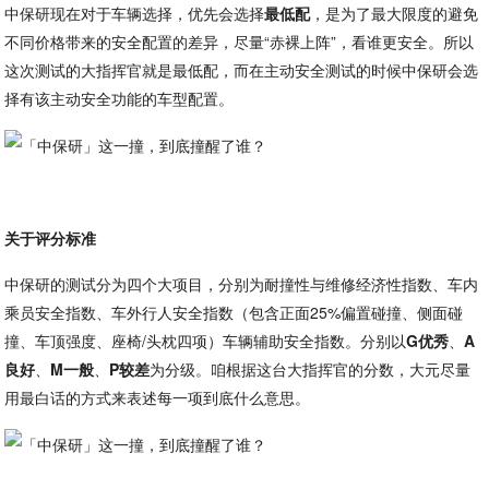
中保研现在对于车辆选择，优先会选择
最低配
，是为了最大限度的避免
不同价格带来的安全配置的差异，尽量“赤裸上阵”，看谁更安全。所以
这次测试的大指挥官就是最低配，而在主动安全测试的时候中保研会选
择有该主动安全功能的车型配置。
关于评分标准
中保研的测试分为四个大项目，分别为耐撞性与维修经济性指数、车内
乘员安全指数、车外行人安全指数（包含正面25%偏置碰撞、侧面碰
撞、车顶强度、座椅/头枕四项）车辆辅助安全指数。分别以
G优秀
、
A
良好
、
M一般
、
P较差
为分级。咱根据这台大指挥官的分数，大元尽量
用最白话的方式来表述每一项到底什么意思。