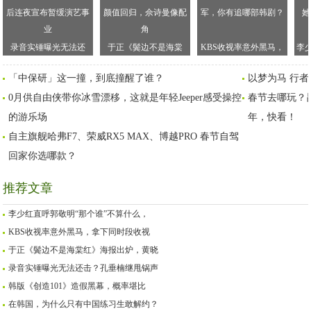
录音实锤曝光无法还
于正《鬓边不是海棠
KBS收视率意外黑马，
李
击？孔垂楠继甩锅声明
红》海报出炉，黄晓明
拿下同时段收视冠军，
谁
「中保研」这一撞，到底撞醒了谁？
以梦为马 行者
后连夜宣布暂缓演艺事
颜值回归，佘诗曼像配
你有追哪部韩剧？
0月供自由侠带你冰雪漂移，这就是年轻Jeeper感受操控
业
角
春节去哪玩？
的游乐场
年，快看！
自主旗舰哈弗F7、荣威RX5 MAX、博越PRO 春节自驾
回家你选哪款？
推荐文章
李少红直呼郭敬明“那个谁”不算什么，
KBS收视率意外黑马，拿下同时段收视
于正《鬓边不是海棠红》海报出炉，黄晓
录音实锤曝光无法还击？孔垂楠继甩锅声
韩版《创造101》造假黑幕，概率堪比
在韩国，为什么只有中国练习生敢解约？