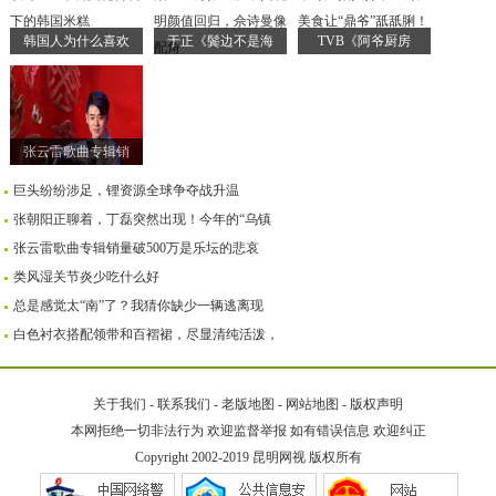
韩国人为什么喜欢
于正《鬓边不是海
TVB《阿爷厨房
张云雷歌曲专辑销
巨头纷纷涉足，锂资源全球争夺战升温
张朝阳正聊着，丁磊突然出现！今年的“乌镇
张云雷歌曲专辑销量破500万是乐坛的悲哀
类风湿关节炎少吃什么好
总是感觉太“南”了？我猜你缺少一辆逃离现
白色衬衣搭配领带和百褶裙，尽显清纯活泼，
关于我们
-
联系我们
-
老版地图
-
网站地图
-
版权声明
本网拒绝一切非法行为 欢迎监督举报 如有错误信息 欢迎纠正
Copyright 2002-2019
昆明网视
版权所有