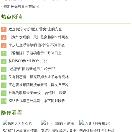
特斯拉保有量分布情况
热点阅读
政企共治 守护丽江“舌尖”上的安全
《意外发现的一天》是穿越剧？韩网友
李少红直呼郭敬明“那个谁”不算什么
《爱相随》手游确定于10月31日上
​从DISCO到MI BOY 广州
“感恩节”回馈新老用户 哈弗F7
又有新恋情！贝克汉姆大儿子布鲁克林
王思聪被爆陪玩接单账号，网友反应冷
被称为歌坛最美mv女主曾恺玹，嫁豪
KBS收视率意外黑马，拿下同时段收
随便看看