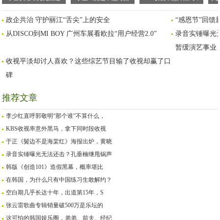
击？孔垂楠继甩锅声明
红》海报出炉，黄晓明
拿下同时段收视冠军，
谁
政企共治 守护丽江“舌尖”上的安全
“感恩节”回馈
后连夜宣布暂缓演艺事
颜值回归，佘诗曼像配
你有追哪部韩剧？
​从DISCO到MI BOY 广州车展看欧拉“用户经营2.0”
业
角
录音实锤曝光
暂缓演艺事业
收视平淡却讨人喜欢？这些综艺节目输了收视却赢了口
碑
推荐文章
李少红直呼郭敬明“那个谁”不算什么，
KBS收视率意外黑马，拿下同时段收视
于正《鬓边不是海棠红》海报出炉，黄晓
录音实锤曝光无法还击？孔垂楠继甩锅声
韩版《创造101》造假黑幕，概率堪比
在韩国，为什么只有中国练习生敢解约？
空白期几乎长达十年，出道第15年，S
张云雷歌曲专辑销量破500万是乐坛的
这可怕的韩国娱乐圈，弟弟、前夫、经纪