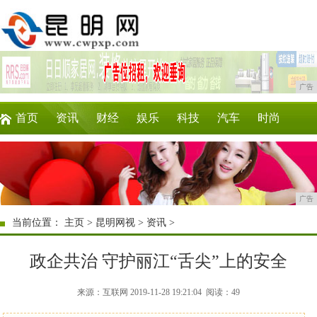
广告
首页
资讯
财经
娱乐
科技
汽车
时尚
企业
游戏
美食
商讯
理财
微商
广告
当前位置：
主页
>
昆明网视
>
资讯
>
政企共治 守护丽江“舌尖”上的安全
来源：互联网 2019-11-28 19:21:04
阅读：49