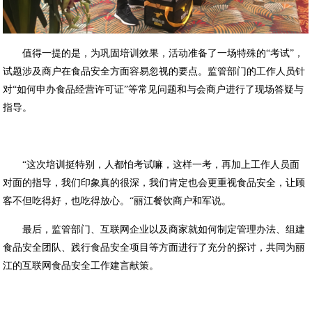
值得一提的是，为巩固培训效果，
活动
准备了一场
特殊的
“
考试
”
，
试题涉及商户
在
食品安全方面
容易忽视的
要点。监管部门的工作人员针
对
“如何申办食品经营许可证”等常见问题和与会商户进行了现场答疑与
指导。
“这次培训挺特别，人都怕考试嘛，这样一考，
再加上
工作人员面
对面
的
指导，我们印象真的很深，我们肯定也会更重视食品安全，让顾
客不但吃得好，
也
吃得放心
。
“丽江餐饮商户
和军
说。
最后，监管部门
、互联网企业
以及
商家
就如何
制定管理办法、组建
食品安全团队、
践行
食品安全项目等方面
进行了充分的
探讨
，
共同为丽
江的互联网食品安全工作建言献策。