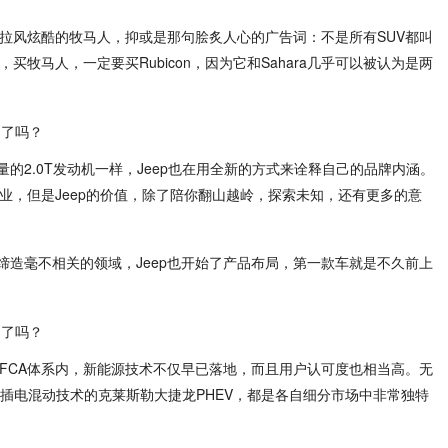
起拉风炫酷的牧马人，抑或是那句脍炙人心的广告词：不是所有SUV都叫
买牧马人，一定要买Rubicon，因为它和Sahara几乎可以被认为是两
的2.0T发动机一样，Jeep也在用全新的方式来诠释自己的品牌内涵。
专业，但是Jeep的价值，除了陪你翻山越岭，探索未知，还有更多的意
缔造毫不相关的领域，Jeep也开始了产品布局，第一款车就是不久前上
的FCA体系内，新能源技术不仅早已落地，而且用户认可度也相当高。无
用插电混动技术的克莱斯勒大捷龙PHEV，都是各自细分市场中非常独特