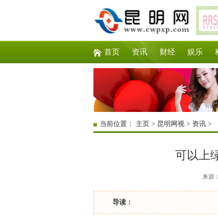
首页
资讯
财经
娱乐
当前位置：
主页
>
昆明网视
>
资讯
>
可以上绿
来源：互
导读：