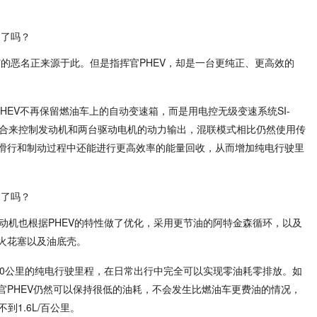
牌"的恶名正来源于此。但是指挥官PHEV，却是一台更纯正、更高效的
PHEV不再保留燃油车上的自动变速箱，而是用电控无级变速系统SI-
轮的啮合来控制发动机和两台驱动电机的动力输出，混联模式相比仍然使用传
滑行和制动过程中还能进行更高效率的能量回收，从而增加纯电行驶里
T4发动机也根据PHEV的特性做了优化，采用更节油的阿特金森循环，以及
火花塞以及油底壳。
70公里的纯电行驶里程，在日常出行中完全可以实现零油耗零排放。如
官PHEV仍然可以保持很低的油耗，不会发生比燃油车更费油的情况，
到1.6L/百公里。