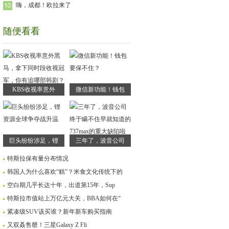
嗨，成都！欧拉来了
随便看看
KBS收视率意外
微信新功能！钱包
巨头纷纷涉足，锂
三年了，波音公司
特斯拉保有量分布情况
韩国人为什么喜欢“糕”？米食文化传统下的
空白期几乎长达十年，出道第15年，Sup
特斯拉市值站上万亿元大关，BBA如何在“
紧凑级SUV该买谁？新年新车购买指南
又双叒售罄！三星Galaxy Z Fli