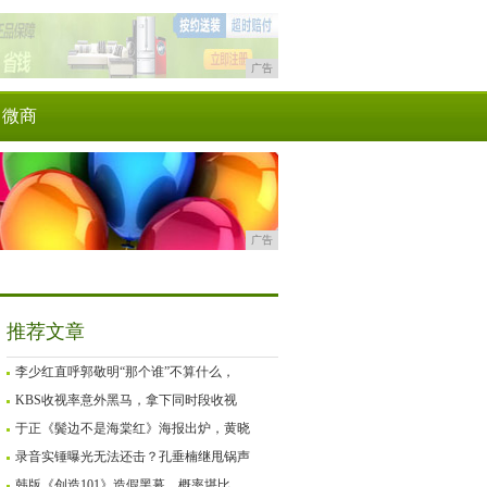
广告
微商
广告
推荐文章
李少红直呼郭敬明“那个谁”不算什么，
KBS收视率意外黑马，拿下同时段收视
于正《鬓边不是海棠红》海报出炉，黄晓
录音实锤曝光无法还击？孔垂楠继甩锅声
韩版《创造101》造假黑幕，概率堪比