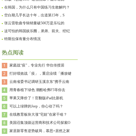
在韩国，为什么只有中国练习生敢解约？
空白期几乎长达十年，出道第15年，S
张云雷歌曲专辑销量破500万是乐坛的
这可怕的韩国娱乐圈，弟弟、前夫、经纪
特斯拉保有量分布情况
热点阅读
家庭战“疫”，专业先行 华住传授居
打好绩效战「疫」，重启业绩「播放键
云南省委书记调研玉溪京东“携手云南
用青春植下绿色 潮酷哈弗F5等你去
苹果又降价了！官翻版iPad比新机
可以上绿牌的Jeep，你心动了吗？
在线教育板块大涨“宅娃”在家干啥？
美国召集顶级运营商和技术公司探索O
家居新零售逆势破局，慕思×居然之家