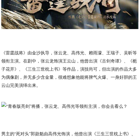
《雷霆战将》由金沙执导，张云龙、高伟光、赖雨濛、王瑞子、吴昕等
领衔主演。在剧中，张云龙饰演王云山，他曾出演《古剑奇谭》、《栀
子花开》、《三生三世枕上书》等作品，演技尚可，但出演的作品大多
为偶像剧，并无多少含金量，很难想象他能将脾气火爆、一身好胆的王
云山完美演绎出来。
男主的“死对头”郭勋魁由高伟光饰演，他曾出演《三生三世枕上书》、