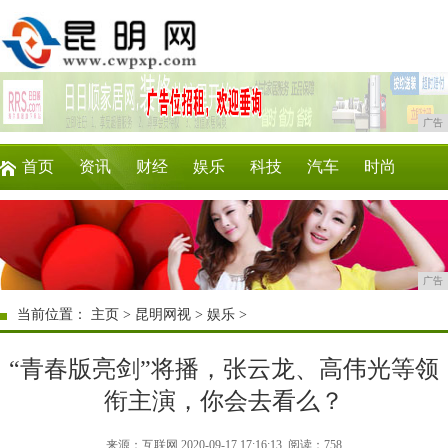
广告
首页
资讯
财经
娱乐
科技
汽车
时尚
企业
游戏
美食
商讯
理财
微商
广告
当前位置：
主页
>
昆明网视
>
娱乐
>
“青春版亮剑”将播，张云龙、高伟光等领
衔主演，你会去看么？
来源：互联网 2020-09-17 17:16:13
阅读：758