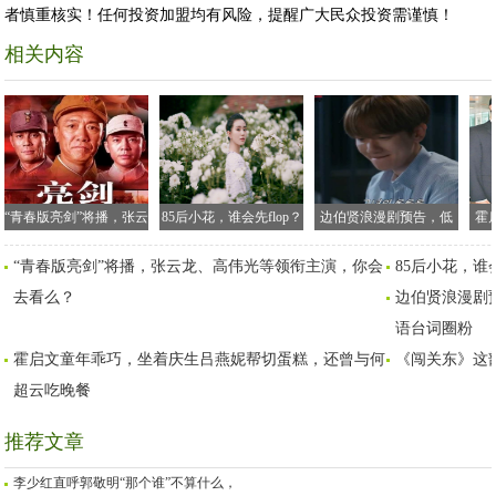
者慎重核实！任何投资加盟均有风险，提醒广大民众投资需谨慎！
相关内容
“青春版亮剑”将播，张云
85后小花，谁会先flop？
边伯贤浪漫剧预告，低
霍
龙、高伟光等领衔主
刘诗诗和刘亦菲很危险
头咬唇让人心空悸动，
庆
“青春版亮剑”将播，张云龙、高伟光等领衔主演，你会
85后小花，谁
演，你会去看么？
黄旭熙粤语台词圈粉
还
去看么？
边伯贤浪漫剧
语台词圈粉
霍启文童年乖巧，坐着庆生吕燕妮帮切蛋糕，还曾与何
《闯关东》这
超云吃晚餐
推荐文章
李少红直呼郭敬明“那个谁”不算什么，