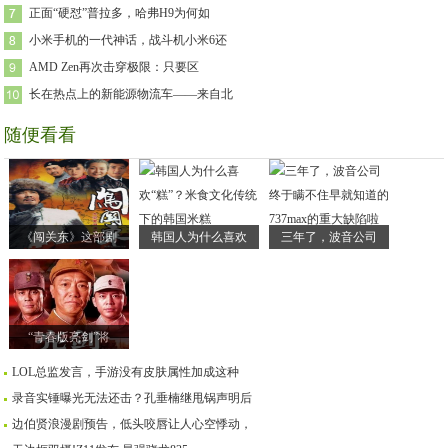
正面“硬怼”普拉多，哈弗H9为何如
小米手机的一代神话，战斗机小米6还
AMD Zen再次击穿极限：只要区
长在热点上的新能源物流车——来自北
随便看看
《闯关东》这部剧
韩国人为什么喜欢
三年了，波音公司
“青春版亮剑”将
LOL总监发言，手游没有皮肤属性加成这种
录音实锤曝光无法还击？孔垂楠继甩锅声明后
边伯贤浪漫剧预告，低头咬唇让人心空悸动，