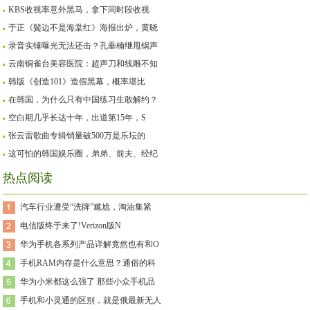
KBS收视率意外黑马，拿下同时段收视
于正《鬓边不是海棠红》海报出炉，黄晓
录音实锤曝光无法还击？孔垂楠继甩锅声
云南铜雀台美容医院：超声刀和线雕不知
韩版《创造101》造假黑幕，概率堪比
在韩国，为什么只有中国练习生敢解约？
空白期几乎长达十年，出道第15年，S
张云雷歌曲专辑销量破500万是乐坛的
这可怕的韩国娱乐圈，弟弟、前夫、经纪
热点阅读
汽车行业遭受“洗牌”尴尬，淘油集紧
电信版终于来了!Verizon版N
华为手机各系列产品详解竟然也有和O
手机RAM内存是什么意思？通俗的科
华为小米都这么强了 那些小众手机品
手机和小灵通的区别，就是俄最新无人