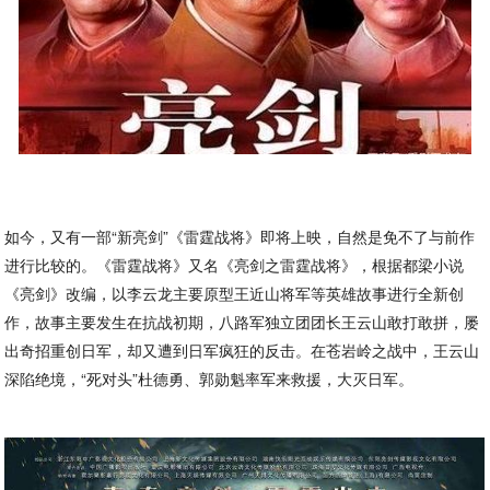
如今，又有一部“新亮剑”《雷霆战将》即将上映，自然是免不了与前作
进行比较的。《雷霆战将》又名《亮剑之雷霆战将》，根据都梁小说
《亮剑》改编，以李云龙主要原型王近山将军等英雄故事进行全新创
作，故事主要发生在抗战初期，八路军独立团团长王云山敢打敢拼，屡
出奇招重创日军，却又遭到日军疯狂的反击。在苍岩岭之战中，王云山
深陷绝境，“死对头”杜德勇、郭勋魁率军来救援，大灭日军。