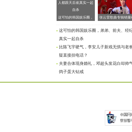
这可怕的韩国娱乐圈，
张云雷歌曲专辑销量
弟弟、前夫、经纪人都
500万是乐坛的悲哀
这可怕的韩国娱乐圈，弟弟、前夫、经
跟天后崔真实一起自杀
听乐评人怎么说
真实一起自杀
比陈飞宇硬气，李安儿子新戏无惧与老爸
疑直接挂电话？
夫妻合体现身婚礼，邓超头发花白却帅
鸽子蛋大钻戒