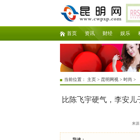
首页
资讯
财经
娱乐
当前位置：
主页
>
昆明网视
>
时尚
>
比陈飞宇硬气，李安儿
来源：
导读：