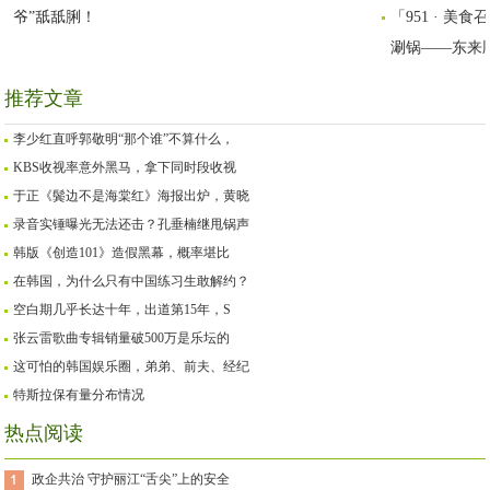
爷”舐舐脷！
「951 · 
涮锅——东来
推荐文章
李少红直呼郭敬明“那个谁”不算什么，
KBS收视率意外黑马，拿下同时段收视
于正《鬓边不是海棠红》海报出炉，黄晓
录音实锤曝光无法还击？孔垂楠继甩锅声
韩版《创造101》造假黑幕，概率堪比
在韩国，为什么只有中国练习生敢解约？
空白期几乎长达十年，出道第15年，S
张云雷歌曲专辑销量破500万是乐坛的
这可怕的韩国娱乐圈，弟弟、前夫、经纪
特斯拉保有量分布情况
热点阅读
政企共治 守护丽江“舌尖”上的安全