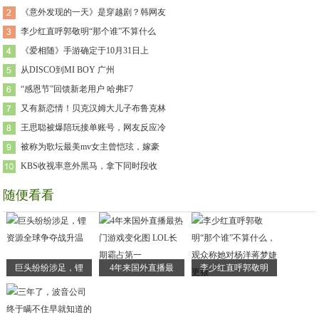
《意外发现的一天》是穿越剧？韩网友
李少红直呼郭敬明“那个谁”不算什么
《爱相随》手游确定于10月31日上
​从DISCO到MI BOY 广州
“感恩节”回馈新老用户 哈弗F7
又有新恋情！贝克汉姆大儿子布鲁克林
王思聪被爆陪玩接单账号，网友反应冷
被称为歌坛最美mv女主曾恺玹，嫁豪
KBS收视率意外黑马，拿下同时段收
随便看看
巨头纷纷涉足，锂
4年来国外直播最
李少红直呼郭敬明