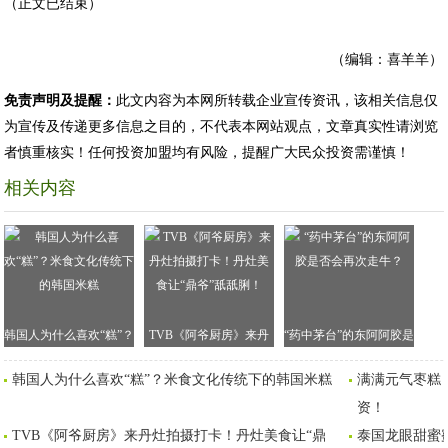
（正文已结束）
（编辑：喜羊羊）
免责声明及提醒：
此文内容为本网所转载企业宣传资讯，该相关信息仅
为宣传及传递更多信息之目的，不代表本网站观点，文章真实性请浏览
者慎重核实！任何投资加盟均有风险，提醒广大民众投资需谨慎！
相关内容
韩国人为什么喜欢“糕”？
TVB《阿爷厨房》来丹
“药中茅台”的东阿阿胶是
米食文化传统下的韩国
灶拍摄打卡！丹灶美食
否会再次走牛？
韩国人为什么喜欢“糕”？米食文化传统下的韩国米糕
满满元气枣糕
米糕
让“鼎爷”舐舐脷！
资！
TVB《阿爷厨房》来丹灶拍摄打卡！丹灶美食让“鼎
泰国龙眼甜蜜