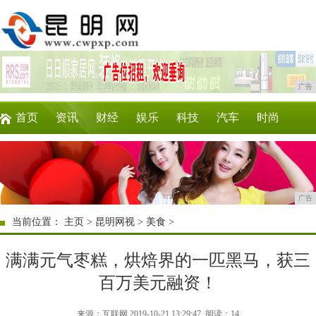
广告
首页
资讯
财经
娱乐
科技
汽车
时尚
企业
游戏
美食
商讯
理财
微商
广告
当前位置：
主页
>
昆明网视
>
美食
>
满满元气枣糕，烘焙界的一匹黑马，获三
百万美元融资！
来源：互联网 2019-10-21 13:29:47
阅读：14