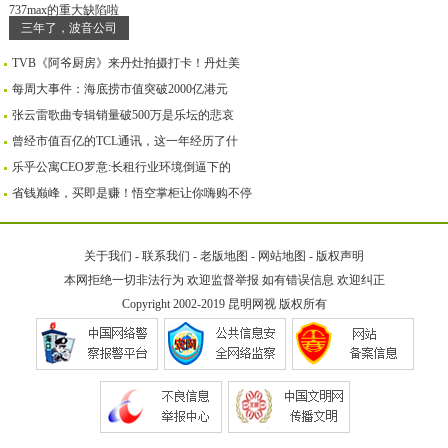
三年了，波音公司
TVB《阿爷厨房》来丹灶拍摄打卡！丹灶美
每周大事件：海底捞市值突破2000亿港元
张云雷歌曲专辑销量破500万是乐坛的悲哀
曾经市值百亿的TCL通讯，这一年经历了什
乐乎公寓CEO罗意:长租行业环境倒逼下的
省钱巅峰，买即是赚！悟空掌柜让你嗨购不停
关于我们
-
联系我们
-
老版地图
-
网站地图
-
版权声明
本网拒绝一切非法行为 欢迎监督举报 如有错误信息 欢迎纠正
Copyright 2002-2019
昆明网视
版权所有