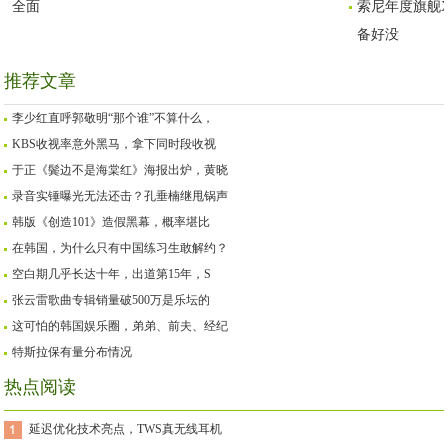
全面
索尼年度旗舰X
备好没
推荐文章
李少红直呼郭敬明“那个谁”不算什么，
KBS收视率意外黑马，拿下同时段收视
于正《鬓边不是海棠红》海报出炉，黄晓
录音实锤曝光无法还击？孔垂楠继甩锅声
韩版《创造101》造假黑幕，概率堪比
在韩国，为什么只有中国练习生敢解约？
空白期几乎长达十年，出道第15年，S
张云雷歌曲专辑销量破500万是乐坛的
这可怕的韩国娱乐圈，弟弟、前夫、经纪
特斯拉保有量分布情况
热点阅读
延迟优化技术亮点，TWS真无线耳机