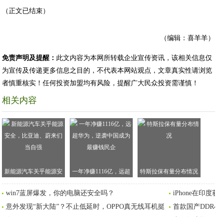
（正文已结束）
（编辑：喜羊羊）
免责声明及提醒：
此文内容为本网所转载企业宣传资讯，该相关信息仅
为宣传及传递更多信息之目的，不代表本网站观点，文章真实性请浏览
者慎重核实！任何投资加盟均有风险，提醒广大民众投资需谨慎！
相关内容
新能源汽车关乎能源安
一年净赚1116亿，远超
特斯拉保有量分布情况
全，比亚迪、蔚来们当
华为，逆袭中国成为最
win7蓝屏爆发，你的电脑还安全吗？
iPhone在
自强
赚钱民企
意外发现“新大陆”？不止低延时，OPPO真无线耳机挺
首款国产DDR4