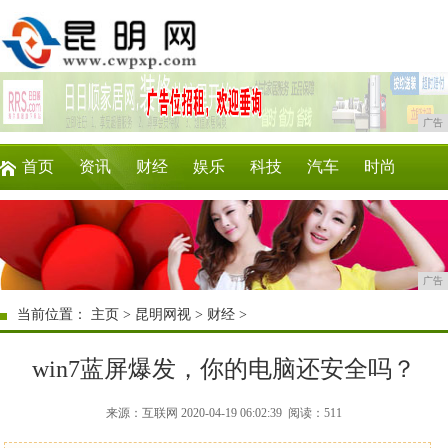
广告
首页
资讯
财经
娱乐
科技
汽车
时尚
企业
游戏
美食
商讯
理财
微商
广告
当前位置：
主页
>
昆明网视
>
财经
>
win7蓝屏爆发，你的电脑还安全吗？
来源：互联网 2020-04-19 06:02:39
阅读：511