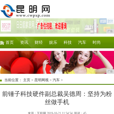
广告
首页
资讯
财经
娱乐
科技
汽车
时尚
企业
游戏
美食
商讯
理财
微商
广告
当前位置：
主页
>
昆明网视
>
汽车
>
前锤子科技硬件副总裁吴德周：坚持为粉
丝做手机
来源：互联网 2019-10-21 11:54:54
阅读：45