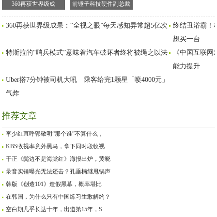
360再获世界级成
前锤子科技硬件副总裁
果：“全视之眼”每天感知
吴德周：坚持为粉丝做
360再获世界级成果：“全视之眼”每天感知异常超5亿次
终结丑浴霸！相
异常超5亿次
手机
想买一台
特斯拉的“哨兵模式”意味着汽车破坏者终将被绳之以法
《中国互联网发
能力提升
Uber搭7分钟被司机大吼 乘客给完1颗星「喷4000元」
气炸
推荐文章
李少红直呼郭敬明“那个谁”不算什么，
KBS收视率意外黑马，拿下同时段收视
于正《鬓边不是海棠红》海报出炉，黄晓
录音实锤曝光无法还击？孔垂楠继甩锅声
韩版《创造101》造假黑幕，概率堪比
在韩国，为什么只有中国练习生敢解约？
空白期几乎长达十年，出道第15年，S