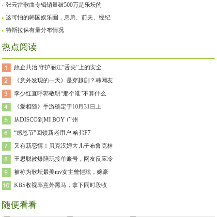
张云雷歌曲专辑销量破500万是乐坛的
这可怕的韩国娱乐圈，弟弟、前夫、经纪
特斯拉保有量分布情况
热点阅读
政企共治 守护丽江“舌尖”上的安全
《意外发现的一天》是穿越剧？韩网友
李少红直呼郭敬明“那个谁”不算什么
《爱相随》手游确定于10月31日上
​从DISCO到MI BOY 广州
“感恩节”回馈新老用户 哈弗F7
又有新恋情！贝克汉姆大儿子布鲁克林
王思聪被爆陪玩接单账号，网友反应冷
被称为歌坛最美mv女主曾恺玹，嫁豪
KBS收视率意外黑马，拿下同时段收
随便看看